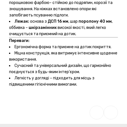
порошковою фарбою– стійкою до подряпин, корозії та
зношування. На ніжках встановлено опори які
запобігають псуванню підлоги.
Лежак
:
основа з
ДСП
16 мм
, шар
поролону
40 мм
,
оббивка –
шкірзамінник
високої якості, який легко
очищується та приємний на дотик.
Переваги:
Ергономічна форма та приємне на дотик покриття.
Міцна конструкція, яка витримує інтенсивне щоденне
використання.
Сучасний та універсальний дизайн, що гармонійно
поєднується з будь-яким інтер’єром.
Легкість у догляді – підходить для місць з
підвищеними гігієнічними вимогами.