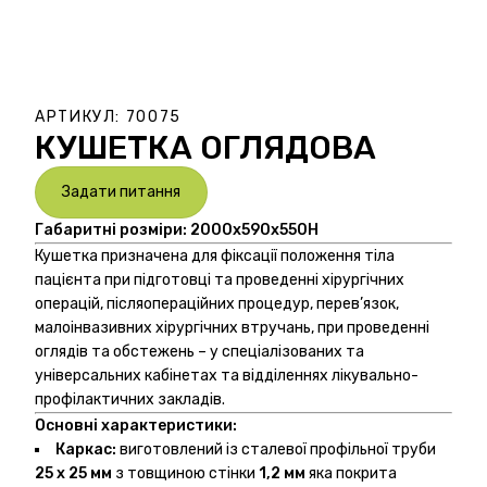
АРТИКУЛ:
70075
КУШЕТКА ОГЛЯДОВА
Задати питання
Габаритні розміри:
2000х590х550
H
Кушетка призначена для фіксації положення тіла
пацієнта при підготовці та проведенні хірургічних
операцій, післяопераційних процедур, перев’язок,
малоінвазивних хірургічних втручань, при проведенні
оглядів та обстежень – у спеціалізованих та
універсальних кабінетах та відділеннях лікувально-
профілактичних закладів.
Основні характеристики:
Каркас:
виготовлений із сталевої профільної труби
25 х 25 мм
з товщиною стінки
1,2 мм
яка покрита