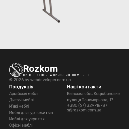
Rozkom
ВИГОТОВЛЕННЯ ТА ВИРОБНИЦТВО МЕБЛІВ
© 2026 by
webdeveloper.com.ua
Продукція
Наші контакти
Армійські меблі
Київська обл., Коцюбинське
Дитячі меблі
вулиця Пономарьова, 17
+380 (67) 329-18-87
М'які меблі
s@rozkom.com.ua
Меблі для гуртожитків
Меблі для укриття
Офісні меблі