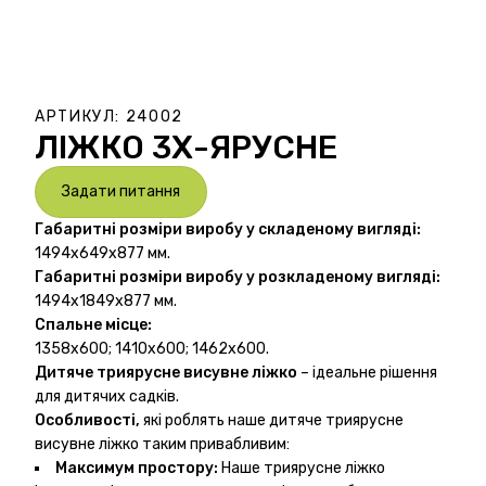
АРТИКУЛ:
24002
ЛІЖКО 3Х-ЯРУСНЕ
Задати питання
Габаритні розміри виробу у складеному вигляді:
1494х649х877 мм.
Габаритні розміри виробу у розкладеному вигляді:
1494х1849х877 мм.
Спальне місце:
1358х600; 1410х600; 1462х600.
Дитяче триярусне висувне ліжко
– ідеальне рішення
для дитячих садків.
Особливості,
які роблять наше дитяче триярусне
висувне ліжко таким привабливим:
Максимум простору:
Наше триярусне ліжко