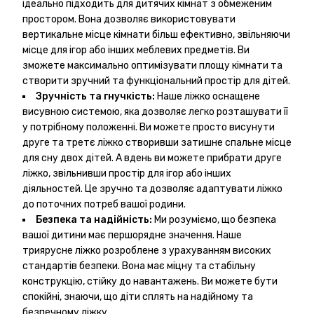
ідеально підходить для дитячих кімнат з обмеженим
простором. Вона дозволяє використовувати
вертикальне місце кімнати більш ефективно, звільняючи
місце для ігор або інших меблевих предметів. Ви
зможете максимально оптимізувати площу кімнати та
створити зручний та функціональний простір для дітей.
Зручність та гнучкість:
Наше ліжко оснащене
висувною системою, яка дозволяє легко розташувати її
у потрібному положенні. Ви можете просто висунути
друге та третє ліжко створивши затишне спальне місце
для сну двох дітей. А вдень ви можете прибрати друге
ліжко, звільнивши простір для ігор або інших
діяльностей. Це зручно та дозволяє адаптувати ліжко
до поточних потреб вашої родини.
Безпека та надійність:
Ми розуміємо, що безпека
вашої дитини має першорядне значення. Наше
триярусне ліжко розроблене з урахуванням високих
стандартів безпеки. Вона має міцну та стабільну
конструкцію, стійку до навантажень. Ви можете бути
спокійні, знаючи, що діти сплять на надійному та
безпечному ліжку.