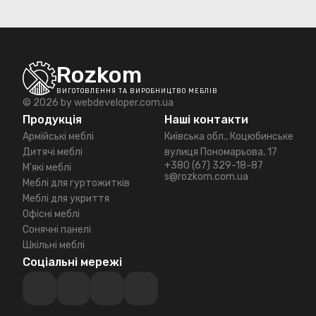
Rozkom
ВИГОТОВЛЕННЯ ТА ВИРОБНИЦТВО МЕБЛІВ
© 2026 by
webdeveloper.com.ua
Продукція
Наші контакти
Армійські меблі
Київська обл., Коцюбинське
Дитячі меблі
вулиця Пономарьова, 17
+380 (67) 329-18-87
М'які меблі
s@rozkom.com.ua
Меблі для гуртожитків
Меблі для укриття
Офісні меблі
Сонячні панелі
Шкільні меблі
Соціальні мережі