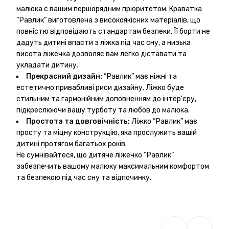
малюка є вашим першорядним пріоритетом. Краватка
“Равлик” виготовлена з високоякісних матеріалів, що
повністю відповідають стандартам безпеки. Її борти не
дадуть дитині впасти з ліжка під час сну, а низька
висота ліжечка дозволяє вам легко діставати та
укладати дитину.
Прекрасний дизайн:
“Равлик” має ніжні та
естетично привабливі риси дизайну. Ліжко буде
стильним та гармонійним доповненням до інтер’єру,
підкреслюючи вашу турботу та любов до малюка.
Простота та довговічність:
Ліжко “Равлик” має
просту та міцну конструкцію, яка прослужить вашій
дитині протягом багатьох років.
Не сумнівайтеся, що дитяче ліжечко “Равлик”
забезпечить вашому малюку максимальним комфортом
та безпекою під час сну та відпочинку.