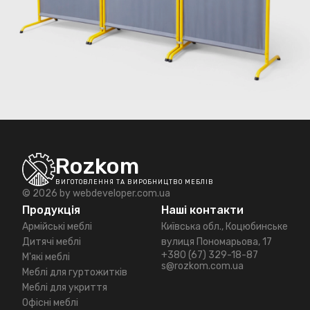
Rozkom
ВИГОТОВЛЕННЯ ТА ВИРОБНИЦТВО МЕБЛІВ
© 2026 by
webdeveloper.com.ua
Продукція
Наші контакти
Армійські меблі
Київська обл., Коцюбинське
Дитячі меблі
вулиця Пономарьова, 17
+380 (67) 329-18-87
М'які меблі
s@rozkom.com.ua
Меблі для гуртожитків
Меблі для укриття
Офісні меблі