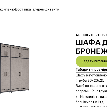
 компанію
Доставка
Галерея
Контакти
АРТИКУЛ:
7002
ШАФА Д
БРОНЕЖ
Задати питанн
Габаритні розмір
Шафу виготовлено 
(труба 20х20х2).
Виріб оснащено ст
опорами. Конструкц
Можливість вико
броніжилетів і тд.