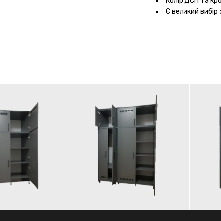
Колір ДСП та кр
Є великий вибір 