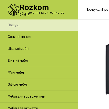
Rozkom
Продукція
Про
ВИГОТОВЛЕННЯ ТА ВИРОБНИЦТВО
МЕБЛІВ
Сонячні панелі
Шкільні меблі
Дитячі меблі
М'які меблі
Офісні меблі
Меблі для гуртожитків
Меблі для укриття