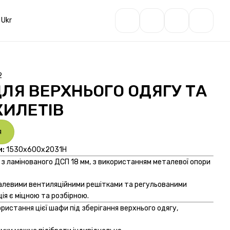
Ukr
2
ЛЯ ВЕРХНЬОГО ОДЯГУ ТА
ИЛЕТІВ
я
и:
1530х600х2031H
з ламінованого ДСП 18 мм, з використанням металевої опори
алевими вентиляційними решітками та регульованими
ія є міцною та розбірною.
ристання цієї шафи під зберігання верхнього одягу,