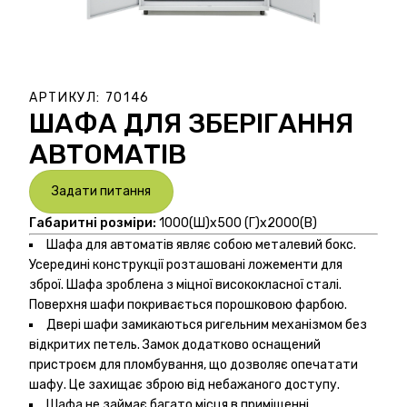
АРТИКУЛ:
70146
ШАФА ДЛЯ ЗБЕРІГАННЯ
АВТОМАТІВ
Задати питання
Габаритні розміри:
1000(Ш)х500 (Г)х2000(В)
Шафа для автоматів являє собою металевий бокс.
Усередині конструкції розташовані ложементи для
зброї. Шафа зроблена з міцної висококласної сталі.
Поверхня шафи покривається порошковою фарбою.
Двері шафи замикаються ригельним механізмом без
відкритих петель. Замок додатково оснащений
пристроєм для пломбування, що дозволяє опечатати
шафу. Це захищає зброю від небажаного доступу.
Шафа не займає багато місця в приміщенні,