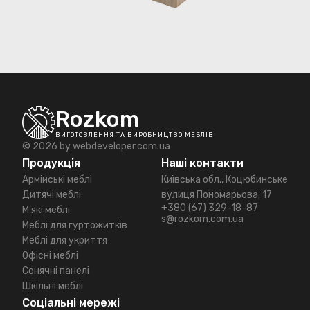
Rozkom
ВИГОТОВЛЕННЯ ТА ВИРОБНИЦТВО МЕБЛІВ
© 2026 by
webdeveloper.com.ua
Продукція
Наші контакти
Армійські меблі
Київська обл., Коцюбинське
Дитячі меблі
вулиця Пономарьова, 17
+380 (67) 329-18-87
М'які меблі
s@rozkom.com.ua
Меблі для гуртожитків
Меблі для укриття
Офісні меблі
Сонячні панелі
Шкільні меблі
Соціальні мережі