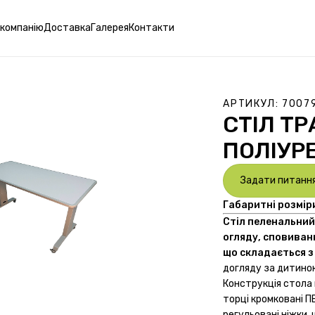
 компанію
Доставка
Галерея
Контакти
АРТИКУЛ:
7007
СТІЛ Т
ПОЛІУР
Задати питанн
Габаритні розмір
Ст
іл
пеленальний 
огляду, сповиван
що складається з
догляду за дитиною
Конструкція стола
торці кромковані П
регульовані ніжки,