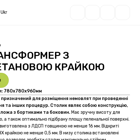
Ukr
9
РАНСФОРМЕР З
ЕТАНОВОЮ КРАЙКОЮ
я
и:
780х780х960мм
призначений для розміщення немовлят при проведенні
ня та інших процедур. Столик являє собою конструкцію,
 ложа з бортиками
та
боковин
.
Має зручну висоту для
, а також оптимально підібрану площу пеленальної поверхні.
 виготовлена з ЛДСП товщиною не менше 16 мм. Відкриті
ВХ крайкою не менше 0,5 мм. В низу столика встановлені
 що дозволяє зробити столик максимально стійким.