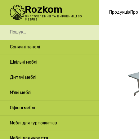
Rozkom
Продукція
Про
ВИГОТОВЛЕННЯ ТА ВИРОБНИЦТВО
МЕБЛІВ
Сонячні панелі
Шкільні меблі
Дитячі меблі
М'які меблі
Офісні меблі
Меблі для гуртожитків
Меблі для укриття