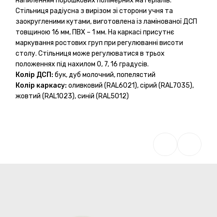
напиленням порошкових полімерних матеріалів.
Стільниця радіусна з вирізом зі сторони учня та
заокругленими кутами, виготовлена із ламінованої ДСП
товщиною 16 мм, ПВХ – 1 мм. На каркасі присутнє
маркування ростових груп при регулюванні висоти
столу. Стільниця може регулюватися в трьох
положеннях під нахилом 0, 7, 16 градусів.
Колір ДСП:
бук, дуб молочний, попелястий
Колір каркасу:
оливковий (RAL6021), сірий (RAL7035),
жовтий (RAL1023), синій (RAL5012)