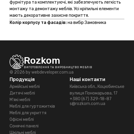
фурнітура та комплектуючі, які забезпечують легкість
монтажу та демонтажу меблів. Усі кріпильні елементи
мають декоративне захисне покриття.
Колір корпусу та фасадів:
на вибір Замовника
Rozkom
ВИГОТОВЛЕННЯ ТА ВИРОБНИЦТВО МЕБЛІВ
© 2026 by
webdeveloper.com.ua
Продукція
Наші контакти
Армійські меблі
Київська обл., Коцюбинське
Дитячі меблі
вулиця Пономарьова, 17
+380 (67) 329-18-87
М'які меблі
s@rozkom.com.ua
Меблі для гуртожитків
Меблі для укриття
Офісні меблі
Сонячні панелі
Шкільні меблі