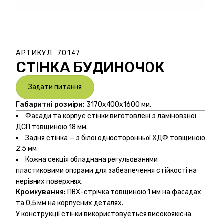
АРТИКУЛ:
70147
СТІНКА БУДИНОЧОК
Задати питання
Габаритні розміри:
3170х400х1600 мм.
Фасади та корпус стінки виготовлені з ламінованої
ДСП товщиною 18 мм.
Задня стінка — з білої односторонньої ХДФ товщиною
2,5 мм.
Кожна секція обладнана регульованими
пластиковими опорами для забезпечення стійкості на
нерівних поверхнях.
Кромкування:
ПВХ-стрічка товщиною 1 мм на фасадах
та 0,5 мм на корпусних деталях.
У конструкції стінки використовується високоякісна