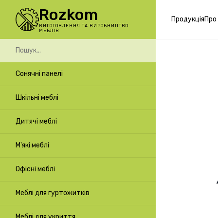
Rozkom
Продукція
Про
ВИГОТОВЛЕННЯ ТА ВИРОБНИЦТВО
МЕБЛІВ
Сонячні панелі
Шкільні меблі
Дитячі меблі
М'які меблі
Офісні меблі
Меблі для гуртожитків
Меблі для укриття