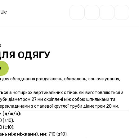
Ukr
0
ДЛЯ ОДЯГУ
я
для обладнання роздягалень, вбиралень, зон очікування,
ься з
чотирьох вертикальних стійок, які виготовляються з
руби діаметром 27 мм скріплені між собою шпильками та
рекладинами з сталевої круглої труби діаметром 20 мм.
и (д/ш/в):
 (±10);
 (±10);
ань між ніжками), мм:
710 (±10).