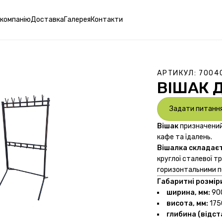
 компанію
Доставка
Галерея
Контакти
АРТИКУЛ:
7004
ВІШАК 
Задати питанн
Вішак
призначений 
кафе та їдалень.
Вішалка складаєт
круглої сталевої т
горизонтальними пе
Габаритні розмір
ширина, мм:
900
висота, мм:
1750
глибина (відст