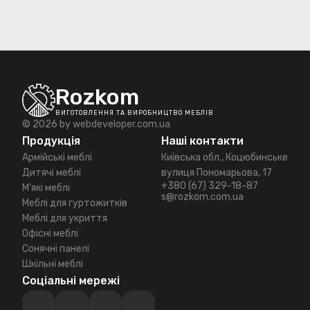
Rozkom
ВИГОТОВЛЕННЯ ТА ВИРОБНИЦТВО МЕБЛІВ
© 2026 by
webdeveloper.com.ua
Продукція
Наші контакти
Армійські меблі
Київська обл., Коцюбинське
Дитячі меблі
вулиця Пономарьова, 17
+380 (67) 329-18-87
М'які меблі
s@rozkom.com.ua
Меблі для гуртожитків
Меблі для укриття
Офісні меблі
Сонячні панелі
Шкільні меблі
Соціальні мережі