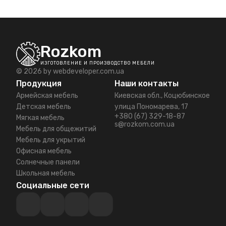
записей
Rozkom
ИЗГОТОВЛЕНИЕ И ПРОИЗВОДСТВО МЕБЕЛИ
© 2026 by
webdeveloper.com.ua
Продукция
Наши контакты
Армейская мебель
Киевская обл., Коцюбинское
Детская мебель
улица Пономарева, 17
+380 (67) 329-18-87
Мягкая мебель
s@rozkom.com.ua
Мебель для общежитий
Мебель для укрытий
Офисная мебель
Солнечные панели
Школьная мебель
Социальные сети