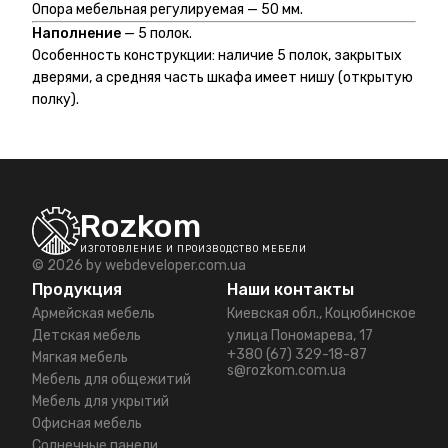
Опора мебельная регулируемая — 50 мм.
Наполнение
— 5 полок.
Особенность конструкции: наличие 5 полок, закрытых
дверями, а средняя часть шкафа имеет нишу (открытую
полку).
Rozkom
ИЗГОТОВЛЕНИЕ И ПРОИЗВОДСТВО МЕБЕЛИ
© 2026 by
webdeveloper.com.ua
Продукция
Наши контакты
Армейская мебель
Киевская обл., Коцюбинское
Детская мебель
улица Пономарева, 17
+380 (67) 329-18-87
Мягкая мебель
s@rozkom.com.ua
Мебель для общежитий
Мебель для укрытий
Офисная мебель
Солнечные панели