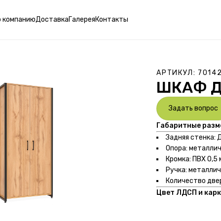
о компанию
Доставка
Галерея
Контакты
АРТИКУЛ:
7014
ШКАФ Д
Задать вопрос
Габаритные разм
Задняя стенка: 
Опора: металлич
Кромка: ПВХ 0,5 
Ручка: металлич
Количество двер
Цвет ЛДСП и карк